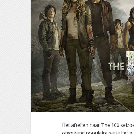
Het aftellen naar The 100 seizoe
ongekend populaire serie ligt al t