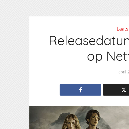
Laats
Releasedatum
op Netf
april 