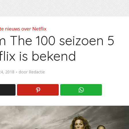
te nieuws over Netflix
 The 100 seizoen 5
lix is bekend
24, 2018
door
Redactie